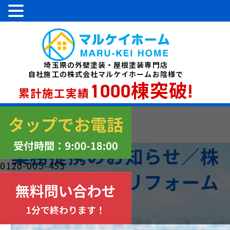
埼玉県の外壁塗装・屋根塗装専門店
自社施工の株式会社マルケイホームお陰様で
1000棟突破!
累計施工実績
業務提携のお知らせ／株
0120-005-453
式会社寿住設リフォーム
様