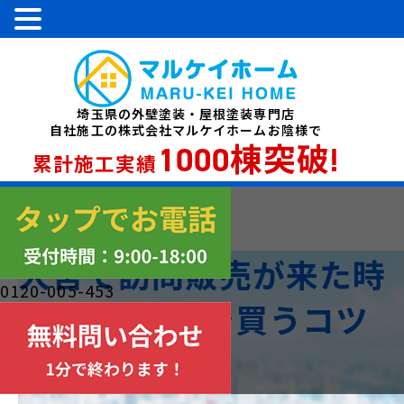
埼玉県の外壁塗装・屋根塗装専門店
自社施工の株式会社マルケイホームお陰様で
1000棟突破!
累計施工実績
大宮で訪問販売が来た時
0120-005-453
に納得価格で買うコツ