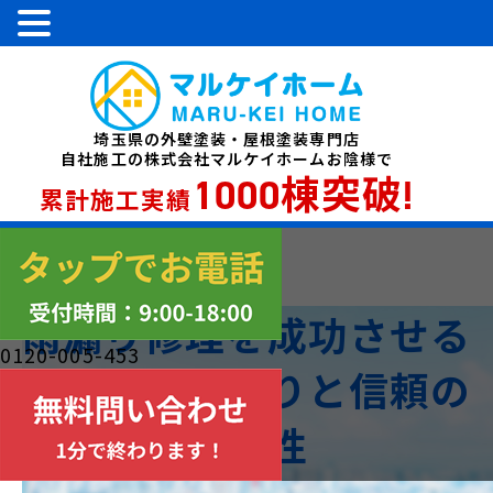
埼玉県の外壁塗装・屋根塗装専門店
自社施工の株式会社マルケイホームお陰様で
1000棟突破!
累計施工実績
雨漏り修理を成功させる
0120-005-453
ため相見積もりと信頼の
重要性